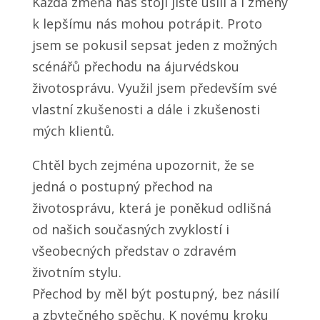
Každá změna nás stojí jisté úsilí a i změny
k lepšímu nás mohou potrápit. Proto
jsem se pokusil sepsat jeden z možných
scénářů přechodu na ájurvédskou
životosprávu. Využil jsem především své
vlastní zkušenosti a dále i zkušenosti
mých klientů.
Chtěl bych zejména upozornit, že se
jedná o postupný přechod na
životosprávu, která je poněkud odlišná
od našich současných zvyklostí i
všeobecných představ o zdravém
životním stylu.
Přechod by měl být postupný, bez násilí
a zbytečného spěchu. K novému kroku