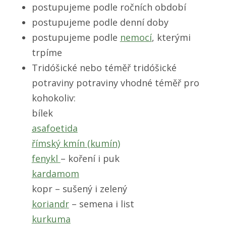
postupujeme podle ročních období
postupujeme podle denní doby
postupujeme podle
nemocí
, kterými
trpíme
Tridóšické nebo téměř tridóšické
potraviny potraviny vhodné téměř pro
kohokoliv:
bílek
asafoetida
římský kmín (kumín)
fenykl
– koření i puk
kardamom
kopr – sušený i zelený
koriandr
– semena i list
kurkuma