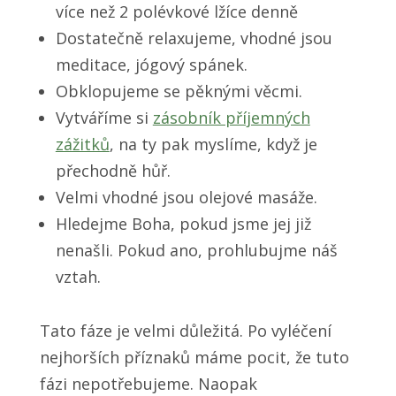
více než 2 polévkové lžíce denně
Dostatečně relaxujeme, vhodné jsou
meditace, jógový spánek.
Obklopujeme se pěknými věcmi.
Vytváříme si
zásobník příjemných
zážitků
, na ty pak myslíme, když je
přechodně hůř.
Velmi vhodné jsou olejové masáže.
Hledejme Boha, pokud jsme jej již
nenašli. Pokud ano, prohlubujme náš
vztah.
Tato fáze je velmi důležitá. Po vyléčení
nejhorších příznaků máme pocit, že tuto
fázi nepotřebujeme. Naopak