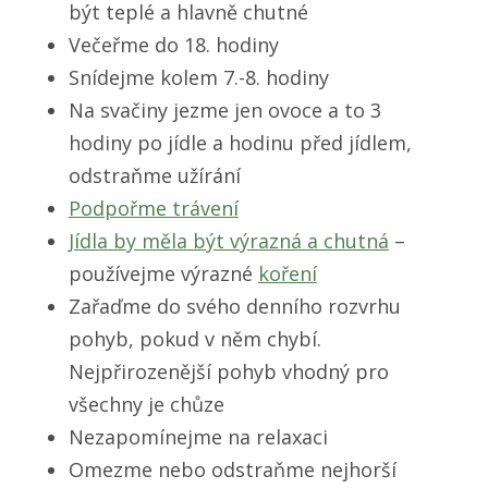
být teplé a hlavně chutné
Večeřme do 18. hodiny
Snídejme kolem 7.-8. hodiny
Na svačiny jezme jen ovoce a to 3
hodiny po jídle a hodinu před jídlem,
odstraňme užírání
Podpořme trávení
Jídla by měla být výrazná a chutná
–
používejme výrazné
koření
Zařaďme do svého denního rozvrhu
pohyb, pokud v něm chybí.
Nejpřirozenější pohyb vhodný pro
všechny je chůze
Nezapomínejme na relaxaci
Omezme nebo odstraňme nejhorší