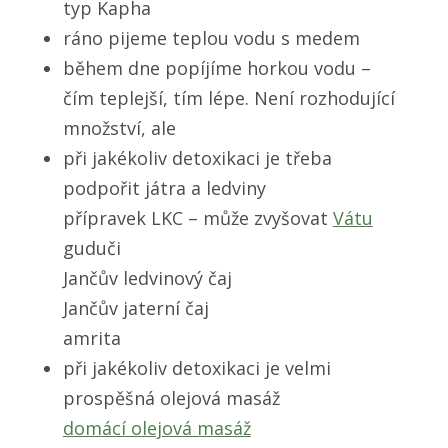
typ Kapha
ráno pijeme teplou vodu s medem
během dne popíjíme horkou vodu –
čím teplejší, tím lépe. Není rozhodující
množství, ale
při jakékoliv detoxikaci je třeba
podpořit játra a ledviny
přípravek LKC – může zvyšovat
Vátu
guduči
Jančův ledvinový čaj
Jančův jaterní čaj
amrita
při jakékoliv detoxikaci je velmi
prospěšná olejová masáž
domácí olejová masáž