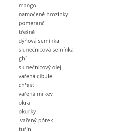
mango
namočené hrozinky
pomeranč
třešně
dýňová semínka
slunečnicová semínka
ghí
slunečnicový olej
vařená cibule
chřest
vařená mrkev
okra
okurky
vařený pórek
tuřín