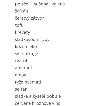
petržel – sušená i zelená
šafrán
čerstvý zázvor
tofu
krevety
sladkovodní ryby
kozí mléko
sýr cottage
tvaroh
amarant
qinoa
rýže basmati
seitan
sladké a kyselé bobule
červené hroznové víno