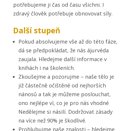
potřebujeme ji čas od času všichni. I
zdravý člověk potřebuje obnovovat síly.
Další stupeň
Pokud absolvujeme vše až do této fáze,
dá se předpokládat, že nás ájurvéda
zaujala. Hledejme další informace v
knihách i na školeních.
Zkoušejme a pozorujme – naše tělo je
již částečně očištěné od nejhorších
nánosů a tak je můžeme poslouchat,
ono nejlépe ví, co je pro nás vhodné
Nedělejme si násilí. Dodržovat zásady
na více než 90% je škodlivé.
Prohlubujme naše znalosti – hledejme