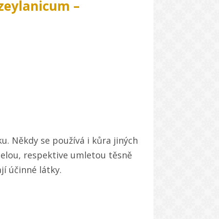
eylanicum –
ku. Někdy se používá i kůra jiných
 celou, respektive umletou těsně
í účinné látky.