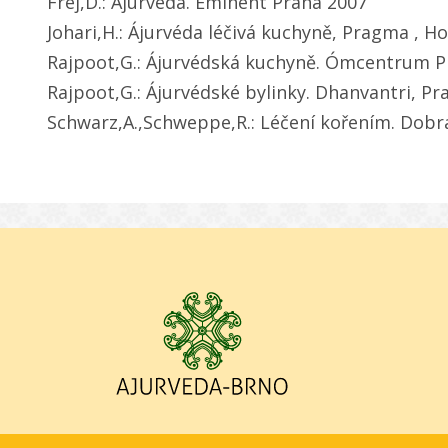
Frej,D.: Ajurvéda. Eminent Praha 2007
Johari,H.: Ájurvéda léčivá kuchyně, Pragma , H
Rajpoot,G.: Ájurvédská kuchyně. Ómcentrum P
Rajpoot,G.: Ájurvédské bylinky. Dhanvantri, Pr
Schwarz,A.,Schweppe,R.: Léčení kořením. Dob