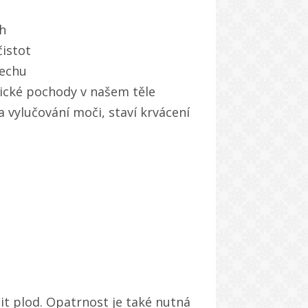
ěh
čistot
dechu
ické pochody v našem těle
a vylučování moči, staví krvácení
it plod. Opatrnost je také nutná