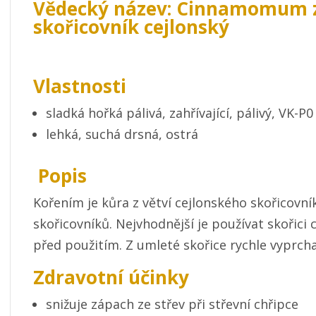
Vědecký název: Cinnamomum z
skořicovník cejlonský
Vlastnosti
sladká hořká pálivá, zahřívající, pálivý, VK-P0
lehká, suchá drsná, ostrá
Popis
Kořením je kůra z větví cejlonského skořicovní
skořicovníků. Nejvhodnější je používat skořici
před použitím. Z umleté skořice rychle vyprchaj
Zdravotní účinky
snižuje zápach ze střev při střevní chřipce