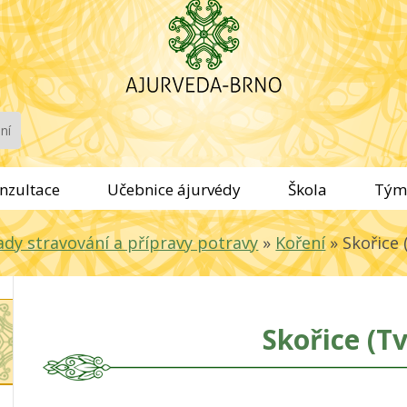
nzultace
Učebnice ájurvédy
Škola
Tým
ady stravování a přípravy potravy
»
Koření
»
Skořice 
Skořice (T