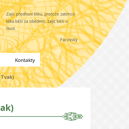
Zajíc předhoní lišku, protože zatímco
liška běží za obědem, zajíc běží o
život.
Pacovský
Kontakty
(Tvak)
vak)