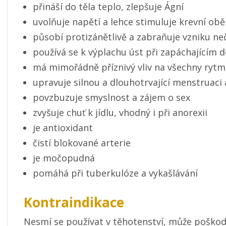
přináší do těla teplo, zlepšuje Ágní
uvolňuje napětí a lehce stimuluje krevní ob
působí protizánětlivě a zabraňuje vzniku ne
používá se k výplachu úst při zapáchajícím 
má mimořádně příznivý vliv na všechny rytm
upravuje silnou a dlouhotrvající menstruaci 
povzbuzuje smyslnost a zájem o sex
zvyšuje chuť k jídlu, vhodný i při anorexii
je antioxidant
čistí blokované arterie
je močopudná
pomáhá při tuberkulóze a vykašlávání
Kontraindikace
Nesmí se používat v těhotenství, může poškod