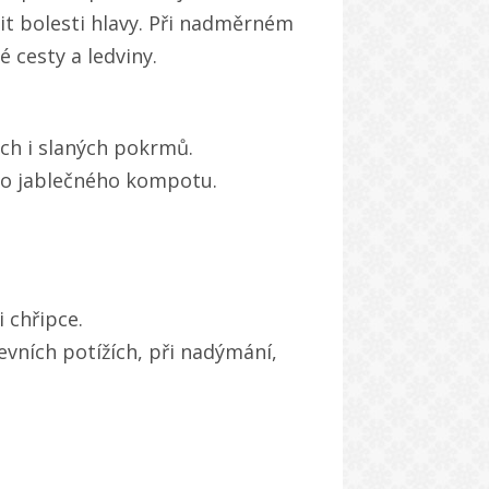
t bolesti hlavy. Při nadměrném
 cesty a ledviny.
ch i slaných pokrmů.
do jablečného kompotu.
 chřipce.
evních potížích, při nadýmání,