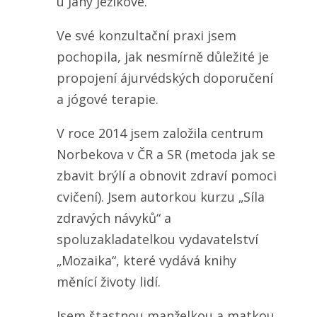
u Jany Ježíkové.
Ve své konzultační praxi jsem
pochopila, jak nesmírně důležité je
propojení ájurvédských doporučení
a jógové terapie.
V roce 2014 jsem založila centrum
Norbekova v ČR a SR (metoda jak se
zbavit brýlí a obnovit zdraví pomoci
cvičení). Jsem autorkou kurzu „Síla
zdravých návyků“ a
spoluzakladatelkou vydavatelství
„Mozaika“, které vydává knihy
měnící životy lidí.
Jsem štastnou manželkou a matkou