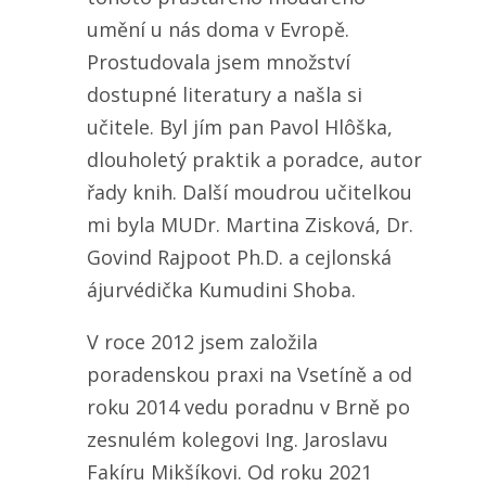
umění u nás doma v Evropě.
Prostudovala jsem množství
dostupné literatury a našla si
učitele. Byl jím pan Pavol Hlôška,
dlouholetý praktik a poradce, autor
řady knih. Další moudrou učitelkou
mi byla MUDr. Martina Zisková, Dr.
Govind Rajpoot Ph.D. a cejlonská
ájurvédička Kumudini Shoba.
V roce 2012 jsem založila
poradenskou praxi na Vsetíně a od
roku 2014 vedu poradnu v Brně po
zesnulém kolegovi Ing. Jaroslavu
Fakíru Mikšíkovi. Od roku 2021