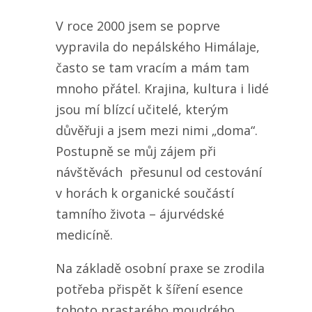
V roce 2000 jsem se poprve
vypravila do nepálského Himálaje,
často se tam vracím a mám tam
mnoho přátel. Krajina, kultura i lidé
jsou mí blízcí učitelé, kterým
důvěřuji a jsem mezi nimi „doma“.
Postupně se můj zájem při
návštěvách přesunul od cestování
v horách k organické součástí
tamního života – ájurvédské
medicíně.
Na základě osobní praxe se zrodila
potřeba přispět k šíření esence
tohoto prastarého moudrého