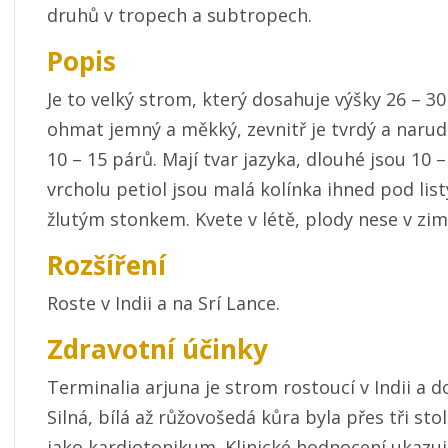
druhů v tropech a subtropech.
Popis
Je to velký strom, který dosahuje výšky 26 – 30
ohmat jemný a měkký, zevnitř je tvrdý a narudl
10 – 15 párů. Mají tvar jazyka, dlouhé jsou 10 
vrcholu petiol jsou malá kolínka ihned pod list
žlutým stonkem. Kvete v létě, plody nese v zim
Rozšíření
Roste v Indii a na Srí Lance.
Zdravotní účinky
Terminalia arjuna je strom rostoucí v Indii a d
Silná, bílá až růžovošedá kůra byla přes tři sto
jako kardiotonikum. Klinické hodnocení ukazuje 