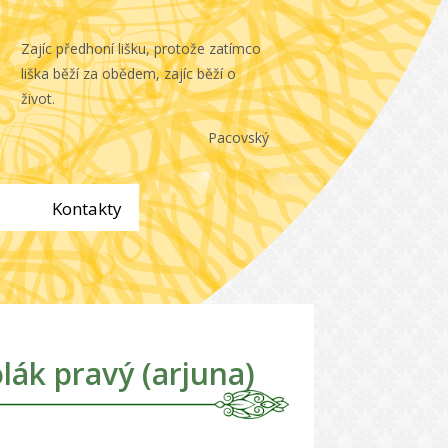
Zajíc předhoní lišku, protože zatímco
liška běží za obědem, zajíc běží o
život.
Pacovský
Kontakty
lák pravý (arjuna)