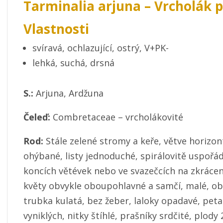
Tarminalia arjuna – Vrcholák 
Vlastnosti
svíravá, ochlazující, ostrý, V+PK-
lehká, suchá, drsná
S.:
Arjuna, Ardžuna
Čeleď:
Combretaceae – vrcholákovité
Rod:
Stále zelené stromy a keře, větve horizont
ohýbané, listy jednoduché, spirálovitě uspořá
koncích větévek nebo ve svazečcích na zkrácen
květy obvykle oboupohlavné a samčí, malé, obvy
trubka kulatá, bez žeber, laloky opadavé, petal
vyniklých, nitky štíhlé, prašníky srdčité, plody 