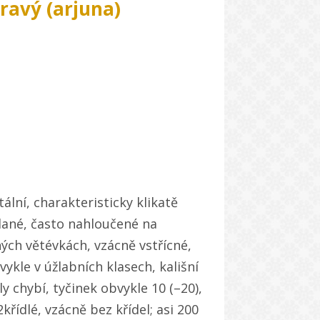
pravý (arjuna)
ální, charakteristicky klikatě
dané, často nahloučené na
ých větévkách, vzácně vstřícné,
kle v úžlabních klasech, kališní
y chybí, tyčinek obvykle 10 (–20),
2křídlé, vzácně bez křídel; asi 200