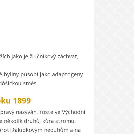
ížích jako je žlučníkový záchvat,
bě byliny působí jako adaptogeny
idóšickou směs
oku 1899
pravý nazýván, roste ve Východní
se několik druhů; kůra stromu,
k proti žaludkovým neduhům a na