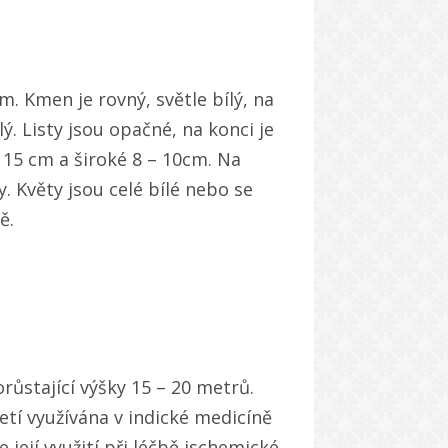
m. Kmen je rovný, světle bílý, na
ý. Listy jsou opačné, na konci je
– 15 cm a široké 8 – 10cm. Na
y. Květy jsou celé bílé nebo se
ě.
orůstající výšky 15 – 20 metrů.
letí využívána v indické medicíně
její využití při léčbě ischemické