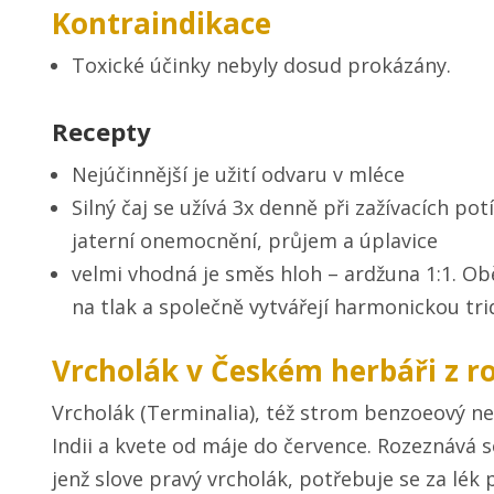
Kontraindikace
Toxické účinky nebyly dosud prokázány.
Recepty
Nejúčinnější je užití odvaru v mléce
Silný čaj se užívá 3x denně při zažívacích pot
jaterní onemocnění, průjem a úplavice
velmi vhodná je směs hloh – ardžuna 1:1. O
na tlak a společně vytvářejí harmonickou tr
Vrcholák v Českém herbáři z r
Vrcholák (Terminalia), též strom benzoeový ne
Indii a kvete od máje do července. Rozeznává 
jenž slove pravý vrcholák, potřebuje se za lé