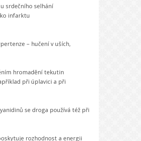
 u srdečního selhání
iko infarktu
pertenze – hučení v uších,
něním hromadění tekutin
příklad při úplavici a při
anidinů se droga používá též při
poskytuje rozhodnost a energii