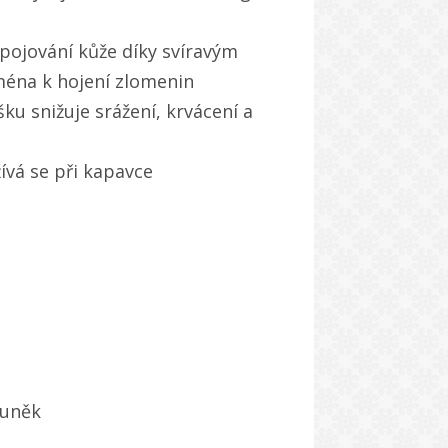
spojování kůže díky svíravým
jména k hojení zlomenin
ku snižuje srážení, krvácení a
ívá se při kapavce
buněk