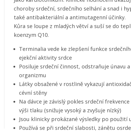
choroby srdeční, srdečního selhání a snad i h
také antibakteriální a antimutagenní účinky.
Kůra se loupe z mladých větví a suší se do tep
koenzym Q10.
Terminalia vede ke zlepšení funkce srdečníh
ejekční aktivity srdce
Posiluje srdeční činnost, odstraňuje únavu 
organizmu
Látky obsažené v rostlině vykazují antioxida
cévní stěny
Na dávce je závislý pokles srdeční frekvence
výši tlaku (snižuje vysoký a zvyšuje nízký)
Jsou klinicky prokázané výsledky po použití 
Používá se při srdeční slabosti, zánětu osrd