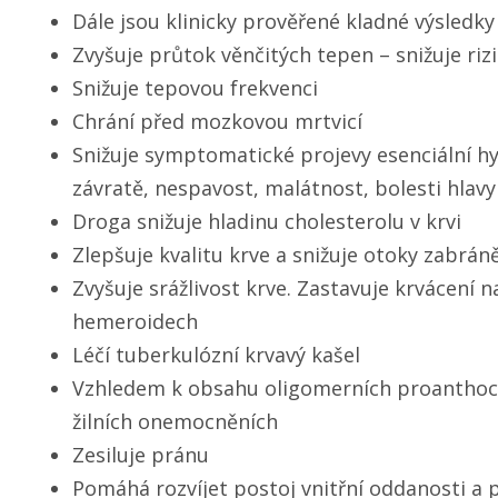
Dále jsou klinicky prověřené kladné výsledky
Zvyšuje průtok věnčitých tepen – snižuje riz
Snižuje tepovou frekvenci
Chrání před mozkovou mrtvicí
Snižuje symptomatické projevy esenciální hy
závratě, nespavost, malátnost, bolesti hlavy
Droga snižuje hladinu cholesterolu v krvi
Zlepšuje kvalitu krve a snižuje otoky zabrá
Zvyšuje srážlivost krve. Zastavuje krvácení na
hemeroidech
Léčí tuberkulózní krvavý kašel
Vzhledem k obsahu oligomerních proanthocy
žilních onemocněních
Zesiluje pránu
Pomáhá rozvíjet postoj vnitřní oddanosti a 