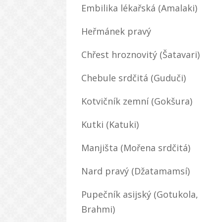
Embilika lékařská (Amalaki)
Heřmánek pravý
Chřest hroznovitý (Šatavari)
Chebule srdčitá (Guduči)
Kotvičník zemní (Gokšura)
Kutki (Katuki)
Manjišta (Mořena srdčitá)
Nard pravý (Džatamamsí)
Pupečník asijský (Gotukola,
Brahmi)