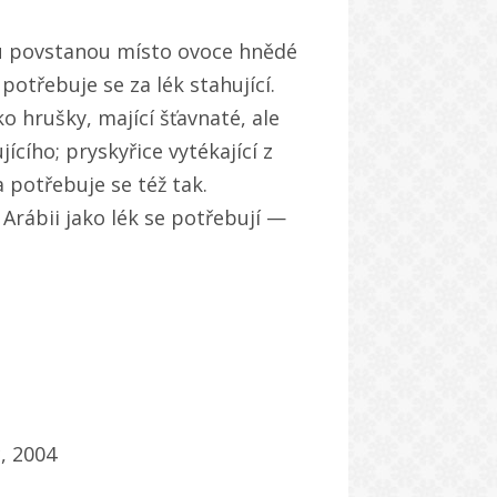
u povstanou místo ovoce hnědé
potřebuje se za lék stahující.
ko hrušky, mající šťavnaté, ale
ícího; pryskyřice vytékající z
 potřebuje se též tak.
v Arábii jako lék se potřebují —
, 2004