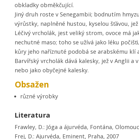
obkladky obměkčující.
Jiný druh roste v Senegambii; bodnutím hmyz
výrůstky, naplněné hustou, kyselou šťávou, jež 
Léčivý vrcholák, jest veliký strom, ovoce má ja
nechutné maso; toho se užívá jako léku počišťuj
kůry jeho naříznuté podobá se arabskému klí a
Barvířský vrcholák dává kalesky, jež v Anglii a 
nebo jako obyčejné kalesky.
Obsažen
různé výrobky
Literatura
Frawley, D.: Jóga a ájurvéda, Fontána, Olomouc
Frej, D.: Ajurvéda, Eminent, Praha, 2007