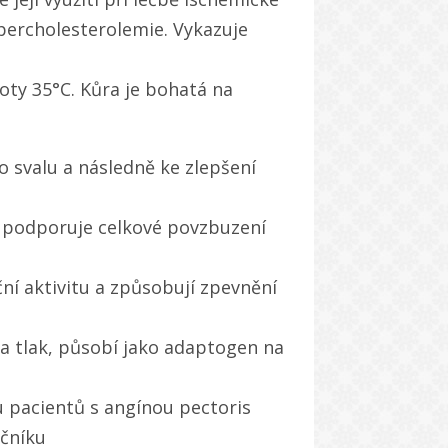
ypercholesterolemie. Vykazuje
loty 35°C. Kůra je bohatá na
o svalu a následně ke zlepšení
a podporuje celkové povzbuzení
ční aktivitu a způsobují zpevnění
 a tlak, působí jako adaptogen na
u pacientů s angínou pectoris
ečníku