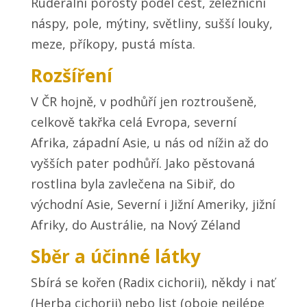
Ruderální porosty podél cest, železniční
náspy, pole, mýtiny, světliny, sušší louky,
meze, příkopy, pustá místa.
Rozšíření
V ČR hojně, v podhůří jen roztroušeně,
celkově takřka celá Evropa, severní
Afrika, západní Asie, u nás od nížin až do
vyšších pater podhůří. Jako pěstovaná
rostlina byla zavlečena na Sibiř, do
východní Asie, Severní i Jižní Ameriky, jižní
Afriky, do Austrálie, na Nový Zéland
Sběr a účinné látky
Sbírá se kořen (Radix cichorii), někdy i nať
(Herba cichorii) nebo list (oboje nejlépe