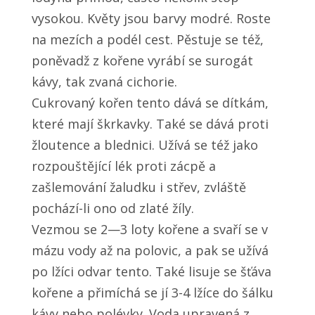
vysokou. Květy jsou barvy modré. Roste
na mezích a podél cest. Pěstuje se též,
poněvadž z kořene vyrábí se surogát
kávy, tak zvaná cichorie.
Cukrovaný kořen tento dává se dítkám,
které mají škrkavky. Také se dává proti
žloutence a blednici. Užívá se též jako
rozpouštějící lék proti zácpě a
zašlemování žaludku i střev, zvláště
pochází-li ono od zlaté žíly.
Vezmou se 2—3 loty kořene a svaří se v
mázu vody až na polovic, a pak se užívá
po lžíci odvar tento. Také lisuje se šťáva
kořene a přimíchá se jí 3-4 lžíce do šálku
kávy nebo polévky. Voda upravená z