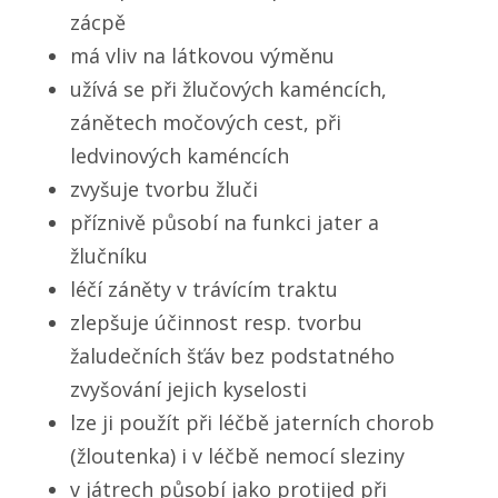
zácpě
má vliv na látkovou výměnu
užívá se při žlučových kaméncích,
zánětech močových cest, při
ledvinových kaméncích
zvyšuje tvorbu žluči
příznivě působí na funkci jater a
žlučníku
léčí záněty v trávícím traktu
zlepšuje účinnost resp. tvorbu
žaludečních šťáv bez podstatného
zvyšování jejich kyselosti
lze ji použít při léčbě jaterních chorob
(žloutenka) i v léčbě nemocí sleziny
v játrech působí jako protijed při