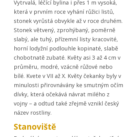
Vytrvalá, léčící bylina i přes 1 m vysoká,
která v prvním roce vyhání růžici listů,
stonek vyrůstá obvykle až v roce druhém.
Stonek větvený, zprohýbaný, poměrně
slabý, ale tuhý, přízemní listy kracovité,
horní lodyžní podlouhle kopinaté, slabě
chobotnatě zubaté. Květy asi 3 až 4 cm v
průměru, modré, vzácně růžové nebo
bílé. Kvete v VII až X. Květy čekanky byly v
minulosti přirovnávány ke smutným očím
dívky, která očekává návrat milého z
vojny – a odtud také zřejmě vznikl český
název rostliny.
Stanoviště