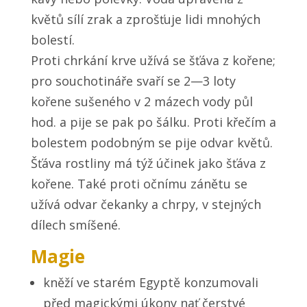
květů sílí zrak a zprošťuje lidi mnohých
bolestí.
Proti chrkání krve užívá se šťáva z kořene;
pro souchotináře svaří se 2—3 loty
kořene sušeného v 2 mázech vody půl
hod. a pije se pak po šálku. Proti křečím a
bolestem podobným se pije odvar květů.
Šťáva rostliny má týž účinek jako šťáva z
kořene. Také proti očnímu zánětu se
užívá odvar čekanky a chrpy, v stejných
dílech smíšené.
Magie
kněží ve starém Egyptě konzumovali
před magickými úkony nať čerstvé