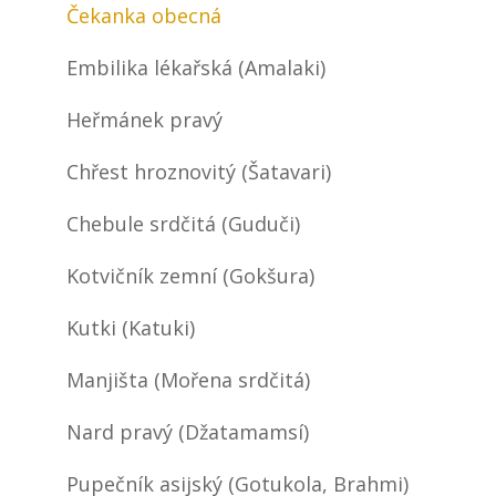
Čekanka obecná
Embilika lékařská (Amalaki)
Heřmánek pravý
Chřest hroznovitý (Šatavari)
Chebule srdčitá (Guduči)
Kotvičník zemní (Gokšura)
Kutki (Katuki)
Manjišta (Mořena srdčitá)
Nard pravý (Džatamamsí)
Pupečník asijský (Gotukola, Brahmi)