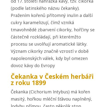
od 17. století náhražka kávy, tzv. cikorka
(podle latinského názvu čekanky).
Pražením kořenů přítomný inulin a další
cukry karamelizují, čímž vzniká
tmavohnědé zbarvení cikorky, hořčiny se
částečně rozkládají, při kterémžto
procesu se uvolňují aromatické látky.
Význam cikorky značně vzrostl v době
napoleonských válek, kdy byl omezen
dovoz kávy do Evropy
Čekanka v Českém herbáři
z roku 1899
Čekanka (Cichorium Intybus) má kořen
masitý, hořkou mléční šťávou naplněný,
lodyhu přímou, často několik stop