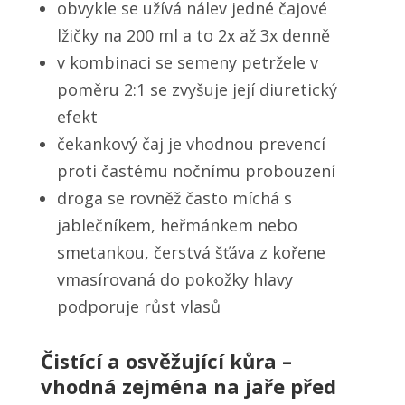
obvykle se užívá nálev jedné čajové
lžičky na 200 ml a to 2x až 3x denně
v kombinaci se semeny petržele v
poměru 2:1 se zvyšuje její diuretický
efekt
čekankový čaj je vhodnou prevencí
proti častému nočnímu probouzení
droga se rovněž často míchá s
jablečníkem, heřmánkem nebo
smetankou, čerstvá šťáva z kořene
vmasírovaná do pokožky hlavy
podporuje růst vlasů
Čistící a osvěžující kůra –
vhodná zejména na jaře před