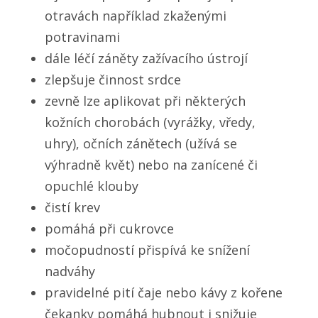
otravách například zkaženými
potravinami
dále léčí záněty zažívacího ústrojí
zlepšuje činnost srdce
zevně lze aplikovat při některých
kožních chorobách (vyrážky, vředy,
uhry), očních zánětech (užívá se
výhradně květ) nebo na zanícené či
opuchlé klouby
čistí krev
pomáhá při cukrovce
močopudností přispívá ke snížení
nadváhy
pravidelné pití čaje nebo kávy z kořene
čekanky pomáhá hubnout i snižuje