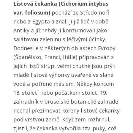
Listová čekanka (Cichorium intybus
var. foliosum)
pochází ze Středomoří
nebo z Egypta a znali ji již lidé v době
Antiky a již tehdy ji konzumovali jako
salátovou zeleninu s léčivými účinky.
Dodnes je v některých oblastech Evropy
(Španělsko, Franci, Itálie) připravován z
jejích listů sirup, velmi chutné jsou prý i
mladé listové výhonky uvařené ve slané
vodě a potřené máslem. Někdy koncem
18. století nebo počátkem století 19.
zahradník v bruselské botanické zahradě
nechal přezimovat kořeny listové čekanky
pod vrstvou země. Když zem rozhrnul,
zjistil, že čekanka vytvořila tzv. puky, což