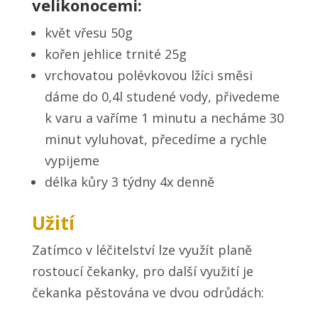
velikonocemi:
květ vřesu 50g
kořen jehlice trnité 25g
vrchovatou polévkovou lžíci směsi
dáme do 0,4l studené vody, přivedeme
k varu a vaříme 1 minutu a necháme 30
minut vyluhovat, přecedíme a rychle
vypijeme
délka kůry 3 týdny 4x denně
Užití
Zatímco v léčitelství lze využít planě
rostoucí čekanky, pro další využití je
čekanka pěstována ve dvou odrůdách: