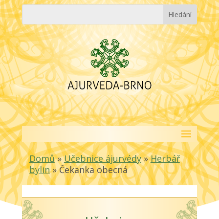
Domů
»
Učebnice ájurvédy
»
Herbář
bylin
»
Čekanka obecná