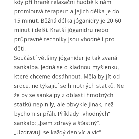
kdy při hrané relaxační hudbě k nám
promlouvá terapeut a jejich délka je do
15 minut. Běžná délka jóganidry je 20-60
minut i delší. Kratší jóganidru nebo
průpravné techniky jsou vhodné i pro
děti.
Součástí většiny jóganider je tak zvaná
sankalpa. Jedná se o kladnou myšlenku,
které chceme dosáhnout. Měla by jít od
srdce, ne týkající se hmotných statků. Ne
že by se sankalpy z oblasti hmotných
statků neplnily, ale obvykle jinak, než
bychom si přáli. Příklady „vhodných“
sankalp: „Jsem zdravý a šťastný“.
„Uzdravuji se každý den víc a víc“