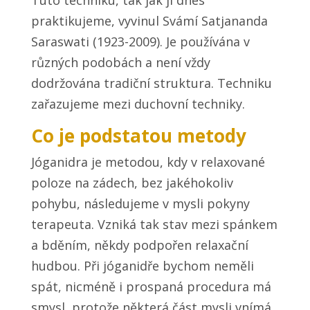
Tuto techniku, tak jak ji dnes
praktikujeme, vyvinul Svámí Satjananda
Saraswati (1923-2009). Je používána v
různých podobách a není vždy
dodržována tradiční struktura. Techniku
zařazujeme mezi duchovní techniky.
Co je podstatou metody
Jóganidra je metodou, kdy v relaxované
poloze na zádech, bez jakéhokoliv
pohybu, následujeme v mysli pokyny
terapeuta. Vzniká tak stav mezi spánkem
a bděním, někdy podpořen relaxační
hudbou. Při jóganidře bychom neměli
spát, nicméně i prospaná procedura má
smysl, protože některá část mysli vnímá.