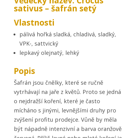
Vědecký název: Crocus
sativus – šafrán setý
Vlastnosti
pálivá hořká sladká, chladivá, sladký,
VPK-, sattvický
lepkavý olejnatý, lehký
Popis
Šafrán jsou čnělky, které se ručně
vytrhávají na jaře z květů. Proto se jedná
o nejdražší koření, které je často
mícháno s jinými, levnějšími druhy pro
zvýšení profitu prodejce. Vůně by měla
být nápadně intenzivní a barva oranžově
červená. Příliš levné nebo mleté koření je