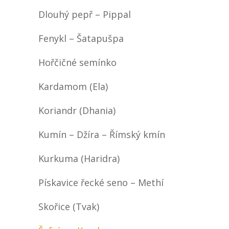
Dlouhý pepř – Pippal
Fenykl – Šatapušpa
Hořčičné semínko
Kardamom (Ela)
Koriandr (Dhania)
Kumín – Džíra – Římský kmín
Kurkuma (Haridra)
Pískavice řecké seno – Methí
Skořice (Tvak)