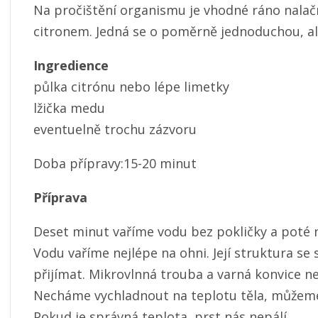
Na pročištění organismu je vhodné ráno nala
citronem. Jedná se o poměrně jednoduchou, a
Ingredience
půlka citrónu nebo lépe limetky
lžička medu
eventuelně trochu zázvoru
Doba přípravy:15-20 minut
Příprava
Deset minut vaříme vodu bez pokličky a poté n
Vodu vaříme nejlépe na ohni. Její struktura se 
přijímat. Mikrovlnná trouba a varná konvice n
Necháme vychladnout na teplotu těla, můžeme
Pokud je správná teplota, prst nás nepálí