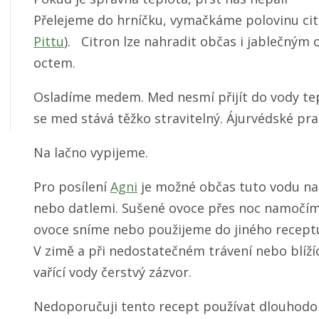
Přelejeme do hrníčku, vymačkáme polovinu cit
Pittu
). Citron lze nahradit občas i jablečným
octem.
Osladíme medem. Med nesmí přijít do vody tep
se med stává těžko stravitelný. Ájurvédské pr
Na lačno vypijeme.
Pro posílení
Agni
je možné občas tuto vodu na
nebo datlemi. Sušené ovoce přes noc namočím
ovoce sníme nebo použijeme do jiného recept
V zimě a při nedostatečném trávení nebo blíží
vařící vody čerstvý zázvor.
Nedoporučuji tento recept používat dlouhodob