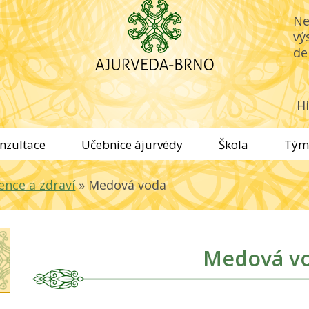
Ne
vý
de
Hi
nzultace
Učebnice ájurvédy
Škola
Tým
ence a zdraví
»
Medová voda
Medová v