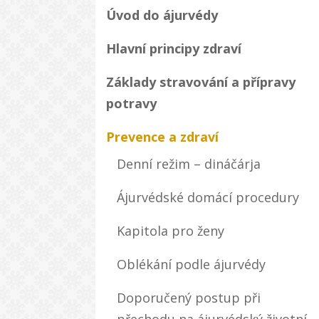
Úvod do ájurvédy
Hlavní principy zdraví
Základy stravování a přípravy
potravy
Prevence a zdraví
Denní režim – dináčárja
Ájurvédské domácí procedury
Kapitola pro ženy
Oblékání podle ájurvédy
Doporučený postup při
přechodu na ájurvédský životní