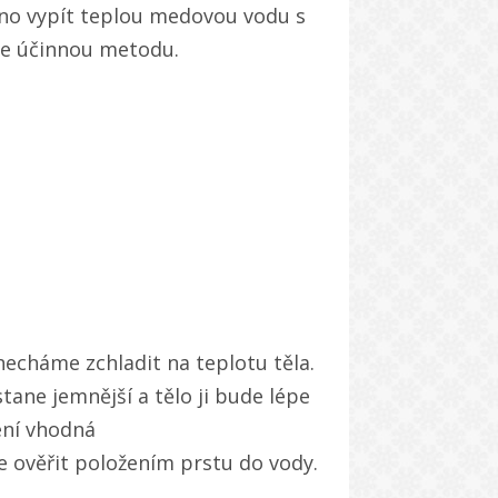
čno vypít teplou medovou vodu s
le účinnou metodu.
echáme zchladit na teplotu těla.
stane jemnější a tělo ji bude lépe
ení vhodná
 ověřit položením prstu do vody.