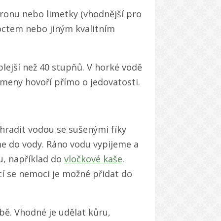
ronu nebo limetky (vhodnější pro
 octem nebo jiným kvalitním
lejší než 40 stupňů. V horké vodě
ameny hovoří přímo o jedovatosti.
hradit vodou se sušenými fíky
e do vody. Ráno vodu vypijeme a
u, například do
vločkové kaše
.
cí se nemoci je možné přidat do
ě. Vhodné je udělat kůru,