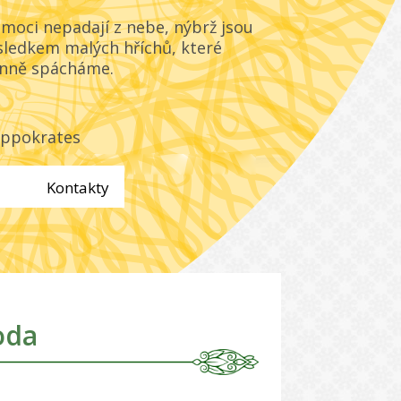
moci nepadají z nebe, nýbrž jsou
sledkem malých hříchů, které
nně spácháme.
ppokrates
Kontakty
oda